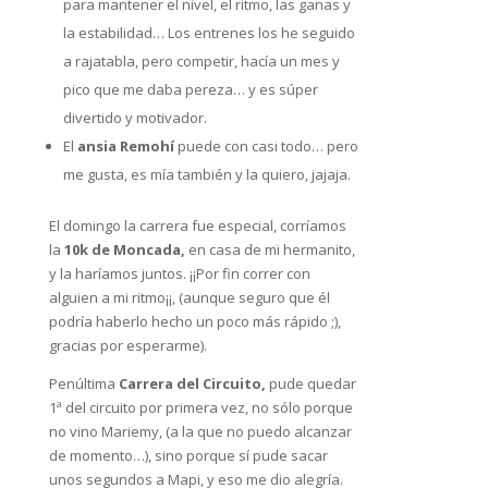
para mantener el nivel, el ritmo, las ganas y
la estabilidad… Los entrenes los he seguido
a rajatabla, pero competir, hacía un mes y
pico que me daba pereza… y es súper
divertido y motivador.
El
ansia Remohí
puede con casi todo… pero
me gusta, es mía también y la quiero, jajaja.
El domingo la carrera fue especial, corríamos
la
10k de Moncada,
en casa de mi hermanito,
y la haríamos juntos. ¡¡Por fin correr con
alguien a mi ritmo¡¡, (aunque seguro que él
podría haberlo hecho un poco más rápido ;),
gracias por esperarme).
Penúltima
Carrera del Circuito,
pude quedar
1ª del circuito por primera vez, no sólo porque
no vino
Mariemy
, (a la que no puedo alcanzar
de momento…), sino porque sí pude sacar
unos segundos a Mapi, y eso me dio alegría.