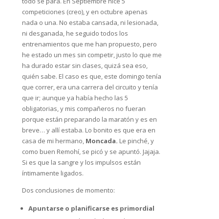
todo se para. En Septiembre hice 5
competiciones (creo), y en octubre apenas
nada o una. No estaba cansada, ni lesionada,
ni desganada, he seguido todos los
entrenamientos que me han propuesto, pero
he estado un mes sin competir, justo lo que me
ha durado estar sin clases, quizá sea eso,
quién sabe. El caso es que, este domingo tenía
que correr, era una carrera del circuito y tenía
que ir; aunque ya había hecho las 5
obligatorias, y mis compañeros no fueran
porque están preparando la maratón y es en
breve… y allí estaba. Lo bonito es que era en
casa de mi hermano,
Moncada.
Le pinché, y
como buen Remohí, se picó y se apuntó. Jajaja.
Si es que la sangre y los impulsos están
íntimamente ligados.
Dos conclusiones de momento:
Apuntarse o planificarse es primordial