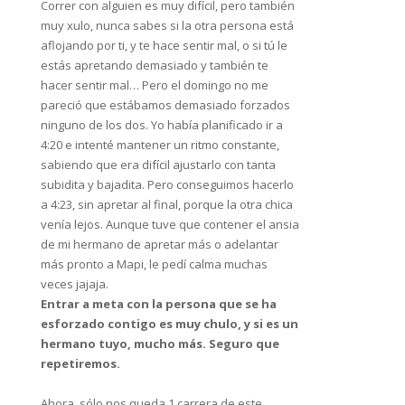
Correr con alguien es muy difícil, pero también
muy xulo, nunca sabes si la otra persona está
aflojando por ti, y te hace sentir mal, o si tú le
estás apretando demasiado y también te
hacer sentir mal… Pero el domingo no me
pareció que estábamos demasiado forzados
ninguno de los dos. Yo había planificado ir a
4:20 e intenté mantener un ritmo constante,
sabiendo que era difícil ajustarlo con tanta
subidita y bajadita. Pero conseguimos hacerlo
a 4:23, sin apretar al final, porque la otra chica
venía lejos. Aunque tuve que contener el ansia
de mi hermano de apretar más o adelantar
más pronto a Mapi, le pedí calma muchas
veces jajaja.
Entrar a meta con la persona que se ha
esforzado contigo es muy chulo, y si es un
hermano tuyo, mucho más. Seguro que
repetiremos.
Ahora, sólo nos queda 1 carrera de este