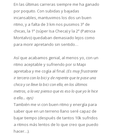
En las últimas carreras siempre me ha ganado
por poquito. Con subidas y bajadas
incansables, mantuvimos los dos un buen
ritmo, y a falta de 3 km nos pusimos 3ª de
chicas, la 1ª (súper Isa Checa) y la 2ª (Patricia
Montalvo) quedaban demasiado lejos como
para morir apretando sin sentido…
Así que acabamos genial, al menos yo, con un
ritmo aceptable y sufriendo por si Mapi
apretaba y me cogía al final.
(Es muy frustrante
ir tercera con la bici y de repente que te pase una
chica y se lleve la bici con ella, en los últimos
metros, a la vez pienso que es eso lo que yo le hice
a ella… ays)
También me vi con buen ritmo y energía para
saber que en un terreno llano seré capaz de
bajar tiempo (después de tantos 10k sufridos
a ritmos más lentos de lo que creo que puedo
hacer…).