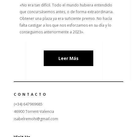
«No era tan difícil. Todo el mundo hubiera entendido
que concursásemos antes, o de forma extraordinaria.
Obtener una plaza ya era suficiente premio. No hacía
falta castigar a los que nos esforzamos en su día y lo
conseguimos anteriormente a 2023».
Leer Más
CONTACTO
(+34) 647969685
46900 Torrent-Valencia
isabelremohi@gmail.com