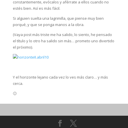
constantemente, evócalos y aférrate a ellos cuando no
estés bien. Así es más fácil.
Si alguien suelta una lagrimilla, que piense muy bien
porqué, y que se ponga manos a la obra.
(Vaya post más triste me ha salido, lo siento, he pensado
el título y lo otro ha salido sin más… prometo uno divertido
el próximo).
Y el horizonte lejano cada vez lo ves más claro… y más
cerca.
🙂