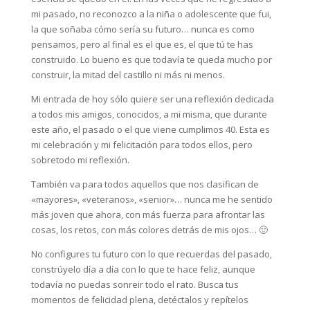
mi pasado, no reconozco a la niña o adolescente que fui,
la que soñaba cómo sería su futuro… nunca es como
pensamos, pero al final es el que es, el que tú te has
construido. Lo bueno es que todavía te queda mucho por
construir, la mitad del castillo ni más ni menos.
Mi entrada de hoy sólo quiere ser una reflexión dedicada
a todos mis amigos, conocidos, a mi misma, que durante
este año, el pasado o el que viene cumplimos 40. Esta es
mi celebración y mi felicitación para todos ellos, pero
sobretodo mi reflexión.
También va para todos aquellos que nos clasifican de
«mayores», «veteranos», «senior»… nunca me he sentido
más joven que ahora, con más fuerza para afrontar las
cosas, los retos, con más colores detrás de mis ojos… 🙂
No configures tu futuro con lo que recuerdas del pasado,
constrúyelo día a día con lo que te hace feliz, aunque
todavía no puedas sonreir todo el rato. Busca tus
momentos de felicidad plena, detéctalos y repítelos