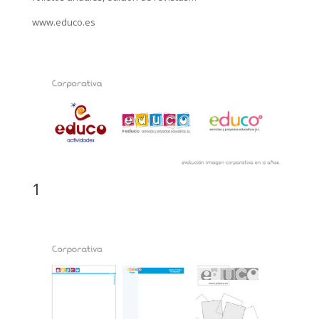
www.educo.es
1