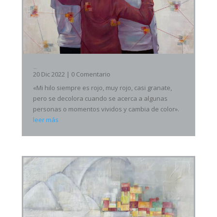
Hilo Rojo
20 Dic 2022
| 0 Comentario
«Mi hilo siempre es rojo, muy rojo, casi granate,
pero se decolora cuando se acerca a algunas
personas o momentos vividos y cambia de color».
leer más