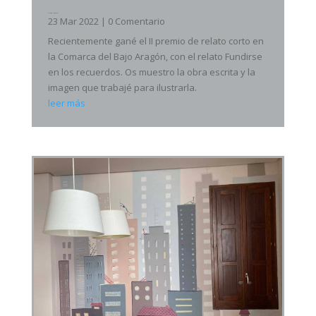
Fundirse en los recuerdos
23 Mar 2022
| 0 Comentario
Recientemente gané el II premio de relato corto en
la Comarca del Bajo Aragón, con el relato Fundirse
en los recuerdos. Os muestro la obra escrita y la
imagen que trabajé para ilustrarla.
leer más