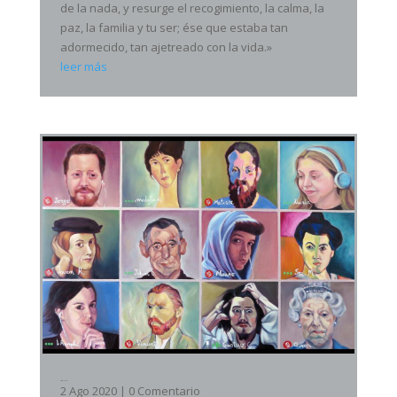
de la nada, y resurge el recogimiento, la calma, la
paz, la familia y tu ser; ése que estaba tan
adormecido, tan ajetreado con la vida.»
leer más
Virtual Meet
2 Ago 2020
| 0 Comentario