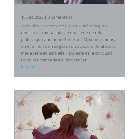
iaia
15 Sep 2023
| 0 Comentario
«Vos deixe un extracte d´un text més llarg. Va
dedicat a la meua iaia, en una serie de relat i
pintura que anomene Generarió M, i que comença
en ella i no sé on seguirá i on acabarà. Relatava la
meua rel·lació amb ella, i aquesta és la conclusió.
En no res compartiré el text sencer.».
leer más