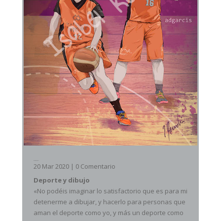
Deporte y dibujo
20 Mar 2020
| 0 Comentario
Deporte y dibujo
«No podéis imaginar lo satisfactorio que es para mi
detenerme a dibujar, y hacerlo para personas que
aman el deporte como yo, y más un deporte como