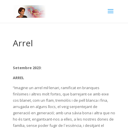
Arrel
Setembre 2023:
ARREL
“Imagine un arrel mil·lenari, ramificat en branques
finísimes i altres molt fortes, que barrejant-se amb eixe
cos blanet, com un flam, tremolós i de pell blanca i fina,
arrugada en alguns llocs, el veig serpentejant de
generació en generació; amb una sávia bona i altra que no
ho és tant, engantxant-nos a elles, a les nostres dones de
família, sense poder fugir de l´essència, i desitjant el