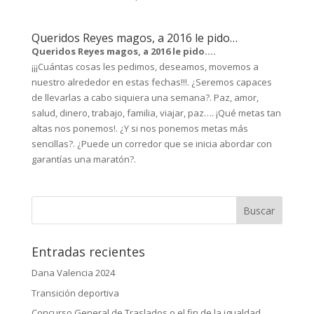
Queridos Reyes magos, a 2016 le pido…
Queridos Reyes magos, a 2016 le pido….
¡¡¡Cuántas cosas les pedimos, deseamos, movemos a
nuestro alrededor en estas fechas!!!. ¿Seremos capaces
de llevarlas a cabo siquiera una semana?. Paz, amor,
salud, dinero, trabajo, familia, viajar, paz…. ¡Qué metas tan
altas nos ponemos!. ¿Y si nos ponemos metas más
sencillas?. ¿Puede un corredor que se inicia abordar con
garantías una maratón?.
Entradas recientes
Dana Valencia 2024
Transición deportiva
Concurso General de Traslados o el fin de la igualdad