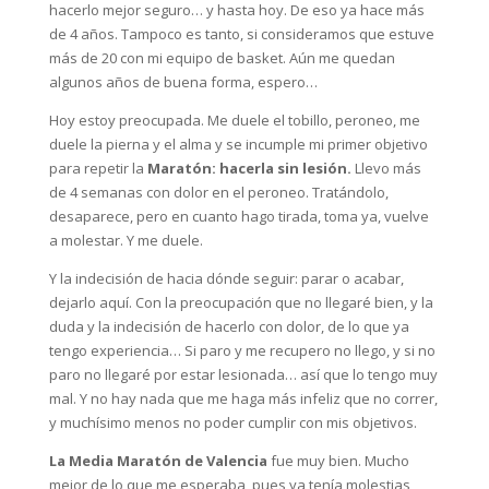
hacerlo mejor seguro… y hasta hoy. De eso ya hace más
de 4 años. Tampoco es tanto, si consideramos que estuve
más de 20 con mi equipo de basket. Aún me quedan
algunos años de buena forma, espero…
Hoy estoy preocupada. Me duele el tobillo, peroneo, me
duele la pierna y el alma y se incumple mi primer objetivo
para repetir la
Maratón: hacerla sin lesión.
Llevo más
de 4 semanas con dolor en el peroneo. Tratándolo,
desaparece, pero en cuanto hago tirada, toma ya, vuelve
a molestar. Y me duele.
Y la indecisión de hacia dónde seguir: parar o acabar,
dejarlo aquí. Con la preocupación que no llegaré bien, y la
duda y la indecisión de hacerlo con dolor, de lo que ya
tengo experiencia… Si paro y me recupero no llego, y si no
paro no llegaré por estar lesionada… así que lo tengo muy
mal. Y no hay nada que me haga más infeliz que no correr,
y muchísimo menos no poder cumplir con mis objetivos.
La Media Maratón de Valencia
fue muy bien. Mucho
mejor de lo que me esperaba, pues ya tenía molestias