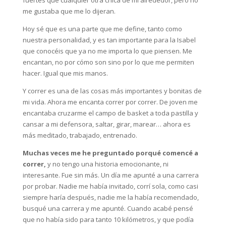
fuertes que cualquier otra chica de mi alrededor, pero no
me gustaba que me lo dijeran.
Hoy sé que es una parte que me define, tanto como
nuestra personalidad, y es tan importante para la Isabel
que conocéis que ya no me importa lo que piensen. Me
encantan, no por cómo son sino por lo que me permiten
hacer. Igual que mis manos.
Y correr es una de las cosas más importantes y bonitas de
mi vida. Ahora me encanta correr por correr. De joven me
encantaba cruzarme el campo de basket a toda pastilla y
cansar a mi defensora, saltar, girar, marear… ahora es
más meditado, trabajado, entrenado.
Muchas veces me he preguntado porqué comencé a
correr,
y no tengo una historia emocionante, ni
interesante. Fue sin más. Un día me apunté a una carrera
por probar. Nadie me había invitado, corrí sola, como casi
siempre haría después, nadie me la había recomendado,
busqué una carrera y me apunté. Cuando acabé pensé
que no había sido para tanto 10 kilómetros, y que podía