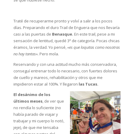
sé qué hubiese hecho.
Traté de recuperarme pronto y volví a salir a los pocos
días. Preparando el duro Trail de Enguera que nos llevaría
casi a las puertas de
Benasque.
En este trail, pese a mi
sensación de lentitud, quedé 3ª de categoría. Pocas chicas
éramos, la verdad. Yo pensé,
«es que loquitas como nosotras
no hay tantas».
Pero mola.
Reservando y con una actitud mucho más conservadora,
conseguí entrenar todo lo necesario, con fuertes dolores
de cuello y mareos, rehabilitación y otros que me
impidieron estar al 100%. Y llegaron
las Tucas.
El desánimo de los
últimos meses
, de ver que
no rendía lo suficiente (no
había parado de viajar y
trabajar y mi cuerpo lo notó,
jeje), de que me tensaba