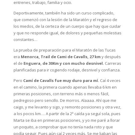
entrenes, trabajo, familia y ocio.
Deportivamente, también ha sido un curso complicado,
que comenzó con la lesión de la Maratón y el regreso de
los miedos, de la certeza de un cuerpo que hay que cuidar
y que no responde igual, de dolores y pequeñas molestias
constantes…
La prueba de preparación para el Maratón de las Tucas
era
Menorca, Trail de Cami de Cavalls, 27 km
y después
el de
Enguera, de 30Km y con mucho desnivel.
Carreras
planificadas para ir cogiendo rodaje, desnivel y confianza.
Pero
Camí de Cavalls fue muy duro para mí.
Caí 4 veces
en el camino, la primera cuando apenas llevaba 6 km en
primeras posiciones, con terreno más o menos fácil,
pedregoso pero sencillo. De morros. Alaaaa. Ahí que me
caigo, y me levanto y sigo, y remonto posiciones y otra vez,
a los pocos km…. A partir de la 2ª caída ya seguí sola, pues
Marta se iba en primeras posiciones, y yo me paré a llorar
un poquito, a comprobar que no tenía nada roto y que
podía seguir. Pues aún caí 2 veces más. Se me liaban las