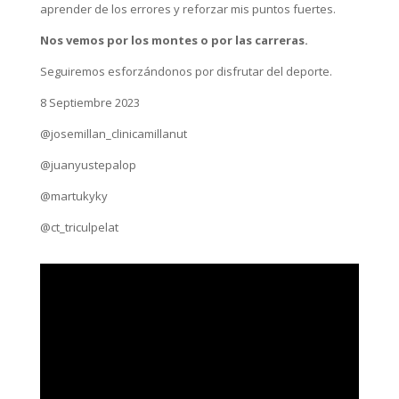
aprender de los errores y reforzar mis puntos fuertes.
Nos vemos por los montes o por las carreras.
Seguiremos esforzándonos por disfrutar del deporte.
8 Septiembre 2023
@josemillan_clinicamillanut
@juanyustepalop
@martukyky
@ct_triculpelat