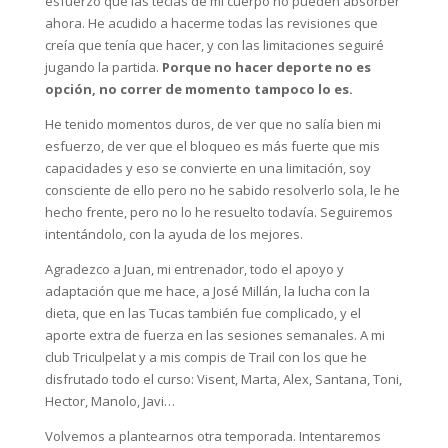
esfuerzo que las teclas de mi cuerpo no pueden absorber
ahora. He acudido a hacerme todas las revisiones que
creía que tenía que hacer, y con las limitaciones seguiré
jugando la partida.
Porque no hacer deporte no es
opción, no correr de momento tampoco lo es.
He tenido momentos duros, de ver que no salía bien mi
esfuerzo, de ver que el bloqueo es más fuerte que mis
capacidades y eso se convierte en una limitación, soy
consciente de ello pero no he sabido resolverlo sola, le he
hecho frente, pero no lo he resuelto todavía. Seguiremos
intentándolo, con la ayuda de los mejores.
Agradezco a Juan, mi entrenador, todo el apoyo y
adaptación que me hace, a José Millán, la lucha con la
dieta, que en las Tucas también fue complicado, y el
aporte extra de fuerza en las sesiones semanales. A mi
club Triculpelat y a mis compis de Trail con los que he
disfrutado todo el curso: Visent, Marta, Alex, Santana, Toni,
Hector, Manolo, Javi…
Volvemos a plantearnos otra temporada. Intentaremos