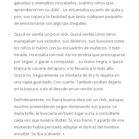
ganadas y animalitos rescatados, cuántos niños que
aprendieron en su club!… Le encantaba su pelo de quita y
pon, sus ropas y la facilidad que tenía cualquier pequeño
de emocionarse con algo tan chiquitito.
Quizá se sentía un poco click. Quizá sentía cómo otros
manejaban sus vestidos, sus destinos, sus ilusiones como
los niños lo hacen con su escuadrón de muñecos. Y bien
mirado, no estaba tan mal. Así no tendría que preocuparse
por seguir, o ganar o conquistar… su mano negra, o quizá
blanca le sacaría del apuro, o lo llevaría a lo más alto.
Quizá no. Seguramente se olvidaría de él y lo dejaría en
una cajita guardado. Con suerte. También podían dejarlo
en la basura, o en el desván en un rincón sucio.
Definitivamente, no fuera buena idea ser un click, aunque
muchos pretendieran seguir dominando sus pasos. Le
daría brillo, le buscaría un buen lugar e iría a consultarle
cada vez que tuviera dudas. Sí, eso haría. Y a partir de ese
momento había pensado adoptar el disfraz del hombre
invisible. Se iba a divertir. »