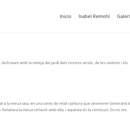
Inicio
Isabel Remohí
Galerí
isfrutant amb la neteja del jardí dels nostres arrels, de les ombres i els
at a la meua iaia, en una serie de relat i pintura que anomene Generarió M
 Relatava la meua rel·lació amb ella, i aquesta és la conclusió. En no res