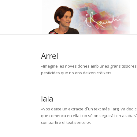
Arrel
«Imagine les noves dones amb unes grans tissores, d
pesticides que no ens deixen crèixer».
iaia
«Vos deixe un extracte d´un text més llarg. Va dedic
que comença en ella i no sé on seguirá i on acabarà.
compartiré el text sencer.».