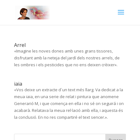
Arrel
«Imagine les noves dones amb unes grans tissores,
disfrutant amb la neteja del jardí dels nostres arrels, de
les ombres i els pesticides que no ens deixen crèixer».
iaia
«Vos deixe un extracte d´un text més llarg. Va dedicat a la
meua iaia, en una serie de relat i pintura que anomene
Generarió M, i que comença en ella i no sé on seguirá i on
acabarà. Relatava la meua rel·lació amb ella, i aquesta és
la conclusió. En no res compartiré el text sencer.».