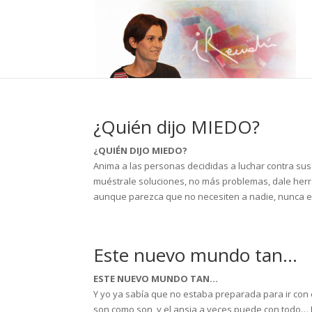
¿Quién dijo MIEDO?
¿QUIÉN DIJO MIEDO?
Anima a las personas decididas a luchar contra su
muéstrale soluciones, no más problemas, dale herra
aunque parezca que no necesiten a nadie, nunca es
Este nuevo mundo tan…
ESTE NUEVO MUNDO TAN…
Y yo ya sabía que no estaba preparada para ir con e
son como son, y el ansia a veces puede con todo… 