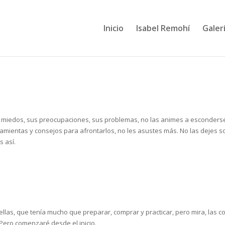
Inicio
Isabel Remohí
Galerí
s miedos, sus preocupaciones, sus problemas, no las animes a esconders
mientas y consejos para afrontarlos, no les asustes más. No las dejes so
 así.
llas, que tenía mucho que preparar, comprar y practicar, pero mira, las c
Pero comenzaré desde el inicio.