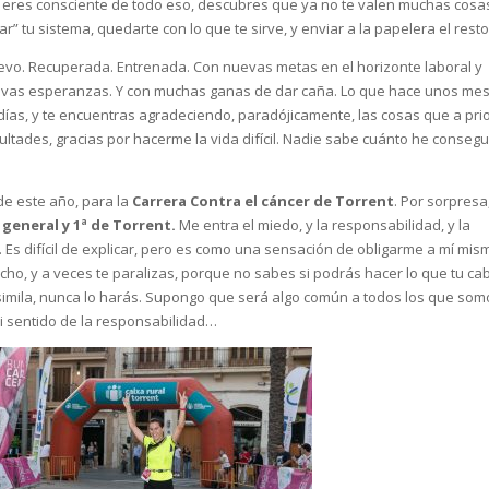
 eres consciente de todo eso, descubres que ya no te valen muchas cosa
” tu sistema, quedarte con lo que te sirve, y enviar a la papelera el resto
evo. Recuperada. Entrenada. Con nuevas metas en el horizonte laboral y
evas esperanzas. Y con muchas ganas de dar caña. Lo que hace unos me
días, y te encuentras agradeciendo, paradójicamente, las cosas que a prio
ultades, gracias por hacerme la vida difícil. Nadie sabe cuánto he conseg
de este año, para la
Carrera Contra el cáncer de Torrent
. Por sorpresa
a general y 1ª de Torrent.
Me entra el miedo, y la responsabilidad, y la
s difícil de explicar, pero es como una sensación de obligarme a mí mis
ho, y a veces te paralizas, porque no sabes si podrás hacer lo que tu c
simila, nunca lo harás. Supongo que será algo común a todos los que som
mi sentido de la responsabilidad…