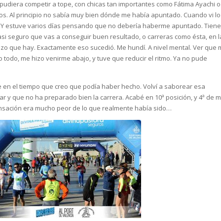
 pudiera competir a tope, con chicas tan importantes como Fátima Ayachi o
s. Al principio no sabía muy bien dónde me había apuntado. Cuando vi l
. Y estuve varios días pensando que no debería haberme apuntado. Tien
casi seguro que vas a conseguir buen resultado, o carreras como ésta, en 
lazo que hay. Exactamente eso sucedió. Me hundí. A nivel mental. Ver que
 todo, me hizo venirme abajo, y tuve que reducir el ritmo. Ya no pude
e en el tiempo que creo que podía haber hecho. Volví a saborear esa
 y que no ha preparado bien la carrera. Acabé en 10ª posición, y 4ª de m
sensación era mucho peor de lo que realmente había sido…