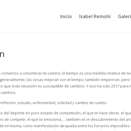
Inicio
Isabel Remohí
Galerí
ón
ño comienzo a vislumbrar mi camino. El tiempo es una medida relativa de to
 generalmente, las cosas mejoran con el tiempo, también empeoran, pero 
s que toda situación es susceptible de cambios. Y eso ha sido 2017 para 
 cambios.
reflexión, estudio, enfermedad, soledad y cambio de rumbo.
to del deporte en puro estado de competición, el que te hace vibrar, el qu
s de competir, el que te emociona,… también el re-descubrimiento del ar
de mí misma, como manifestación atrapada entre los horarios imposibles 