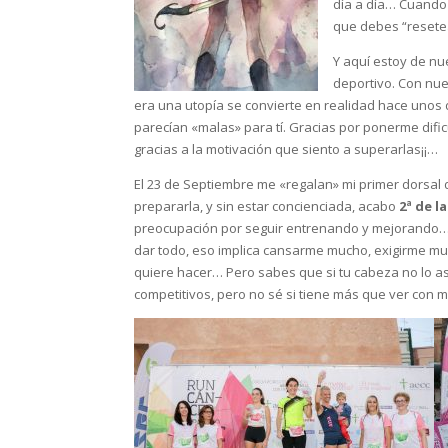
día a día… Cuando
que debes “resetear
Y aquí estoy de nu
deportivo. Con nu
era una utopía se convierte en realidad hace unos 
parecían «malas» para tí. Gracias por ponerme dific
gracias a la motivación que siento a superarlas¡¡…
El 23 de Septiembre me «regalan» mi primer dorsal 
prepararla, y sin estar concienciada, acabo
2ª de l
preocupación por seguir entrenando y mejorando… E
dar todo, eso implica cansarme mucho, exigirme muc
quiere hacer… Pero sabes que si tu cabeza no lo a
competitivos, pero no sé si tiene más que ver con 