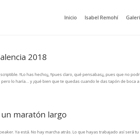
Inicio
Isabel Remohí
Galerí
alencia 2018
scriptible. !!Lo has hecho¡¡, !!pues claro, qué pensabas¡¡, pues que no podr
, pero lo haría… y ¡qué bien que te quedas cuando le das tapón de boca a
 un maratón largo
speaker. Ya está. No hay marcha atrás. Lo que hayas trabajado así será tu