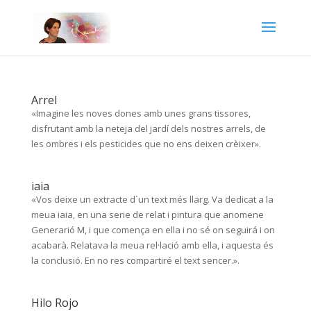
Arrel
«Imagine les noves dones amb unes grans tissores,
disfrutant amb la neteja del jardí dels nostres arrels, de
les ombres i els pesticides que no ens deixen crèixer».
iaia
«Vos deixe un extracte d´un text més llarg. Va dedicat a la
meua iaia, en una serie de relat i pintura que anomene
Generarió M, i que comença en ella i no sé on seguirá i on
acabarà. Relatava la meua rel·lació amb ella, i aquesta és
la conclusió. En no res compartiré el text sencer.».
Hilo Rojo